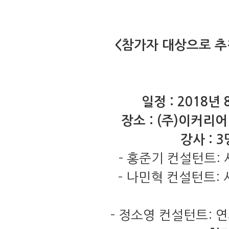
<
참가자 대상으로 추
일정
:
2018
년
장소
:
(
주
)
이커리어
강사
:
3
-
홍준기 컨설턴트
:
-
나민혁 컨설턴트
:
-
정소영 컨설턴트
:
연