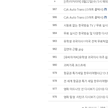
»
[(주)이커리어] 8월22일(수) 5시 
987
CJA Auto Trans (스마트 콜택시)
986
CJA Auto Trans (스마트 콜택시)
985
시청료 없는 한국방송 TV / 무료 실
984
무료 실시간 한국방송 및 다양한 다시
983
유학생 귀국이사!!미국 전역 무료픽업
982
김연아 근황.jpg
981
[유씨아저씨]유학생 귀국이사 아주 쉽고
980
괴짜가족 코스프레
979
항공권 특가세일 한우리여행사(213-38
978
전 세계 항공권 특가 세일 한우리여행사(2
977
영화 미드나잇 선 다시보기 (2018) 다
976
영화 탐정: 리턴즈 다시보기 (2018) 