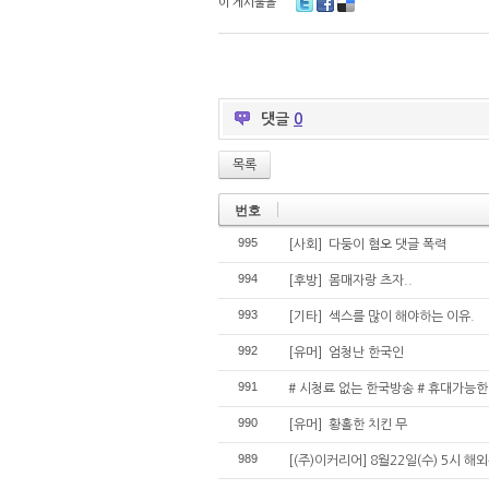
이 게시물을
T
Fa
De
wi
ce
lici
tt
bo
ou
er
ok
s
댓글
0
목록
번호
995
[사회] 다둥이 혐오 댓글 폭력
994
[후방] 몸매자랑 츠자..
993
[기타] 섹스를 많이 해야하는 이유.
992
[유머] 엄청난 한국인
991
# 시청료 없는 한국방송 # 휴대가능한 미
990
[유머] 황홀한 치킨 무
989
[(주)이커리어] 8월22일(수) 5시 