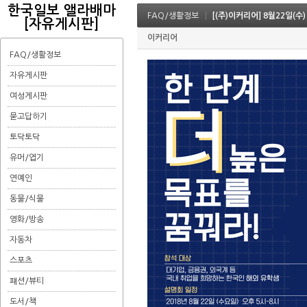
한국일보 앨라배마
FAQ/생활정보
[(주)이커리어] 8월22일(
[자유게시판]
이커리어
FAQ/생활정보
자유게시판
여성게시판
묻고답하기
토닥토닥
유머/엽기
연예인
동물/식물
영화/방송
자동차
스포츠
퍠션/뷰티
도서/책