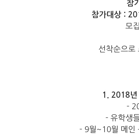
참
참가대상
:
20
모
선착순으로 
1. 2018
년
- 2
-
유학생들
- 9
월
~10
월 메인