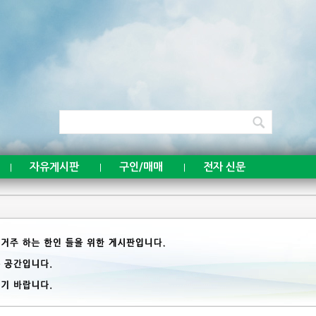
자유게시판
구인/매매
전자 신문
|
|
|