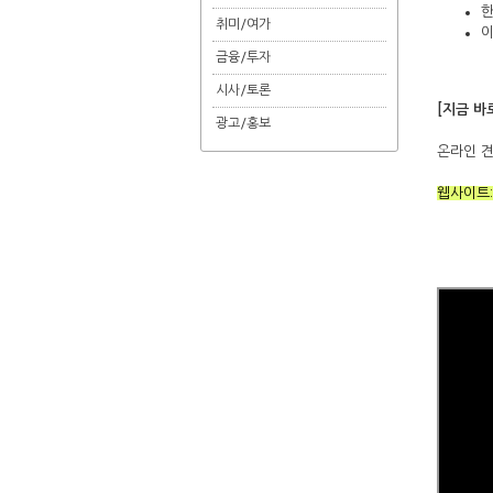
한
취미/여가
이
금융/투자
시사/토론
[지금 바
광고/홍보
온라인 견
웹사이트