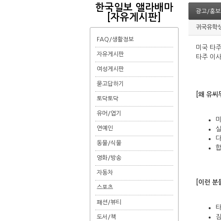
한국일보 앨라배마
광고/홍보
[자유게시판]
귀국유학
FAQ/생활정보
미국 타주
자유게시판
타주 이사
여성게시판
묻고답하기
[왜 유씨
토닥토닥
유머/엽기
미
연예인
실
다
동물/식물
합
영화/방송
자동차
[이런 분
스포츠
퍠션/뷰티
타
짐
도서/책