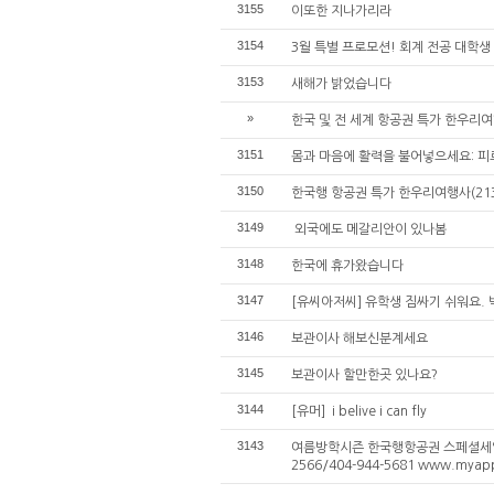
3155
이또한 지나가리라
3154
3월 특별 프로모션! 회계 전공 대학생
3153
새해가 밝었습니다
»
한국 및 전 세계 항공권 특가 한우리여행
3151
몸과 마음에 활력을 불어넣으세요: 피
3150
한국행 항공권 특가 한우리여행사(213-
3149
외국에도 메갈리안이 있나봄
3148
한국에 휴가왔습니다
3147
[유씨아저씨] 유학생 짐싸기 쉬워요.
3146
보관이사 해보신분계세요
3145
보관이사 할만한곳 있나요?
3144
[유머] i belive i can fly
3143
여름방학시즌 한국행항공권 스페셜세일및
2566/404-944-5681 www.myapp