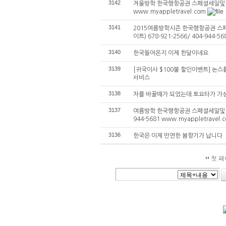
3142
겨울방학 한국행항공권 스페셜세일및 출
www.myappletravel.com
3141
2015여름방학시즌 한국행항공권 스
이트) 678-921-2566/ 404-944-56
3140
한국들어온지 이제 한달이네요
3139
[귀국이사 $100불 할인이벤트] 논
서비스
3138
차를 바꿀때가 되었는데 토요타가 가
3137
여름방학 한국행항공권 스페셜세일및 출발
944-5681 www.myappletravel.
3136
한국은 이제 만연한 봄향기가 납니다
첫 페
검색