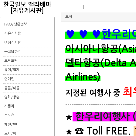
한국일보 앨라배마
광고/홍보
한국 및 전 세계 항공권 특가 한우리
[자유게시판]
보석
FAQ/생활정보
♥ ♥ ♥
한우리
자유게시판
여성게시판
아시아나항공(Asiana
묻고답하기
델타항공(Delta A
토닥토닥
유머/엽기
Airlines)
연예인
동물/식물
최
지정된 여행사 중
영화/방송
---------------------------------
자동차
한우리여행사 (Han
★
스포츠
퍠션/뷰티
☎ Toll
FREE.
★
도서/책