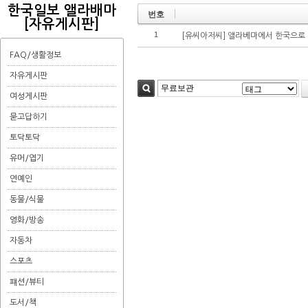
한국일보 앨라배마
번호
[자유게시판]
1
[유씨아저씨] 앨라베마에서 한국으로
FAQ/생활정보
자유게시판
여성게시판
검색
묻고답하기
토닥토닥
유머/엽기
연예인
동물/식물
영화/방송
자동차
스포츠
퍠션/뷰티
도서/책