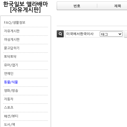
한국일보 앨라배마
번호
제목
[자유게시판]
FAQ/생활정보
자유게시판
검색
여성게시판
묻고답하기
토닥토닥
유머/엽기
연예인
동물/식물
영화/방송
자동차
스포츠
퍠션/뷰티
도서/책