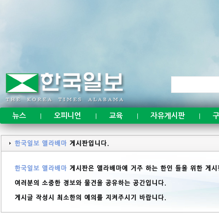
뉴스
오피니언
교육
자유게시판
구
|
|
|
|