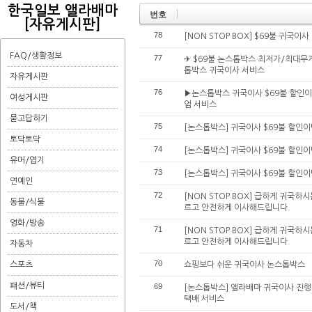
한국일보 앨라배마
번호
[자유게시판]
78
[NON STOP BOX] $69불 귀
FAQ/생활정보
77
✈ $69불 논스톱박스 최저가/최대
톱박스 귀국이사 서비스
자유게시판
76
▶논스톱박스 귀국이사 $69불 할인
여성게시판
엄 서비스
묻고답하기
75
[논스톱박스] 귀국이사 $69불 할인
토닥토닥
74
[논스톱박스] 귀국이사 $69불 할인
유머/엽기
73
[논스톱박스] 귀국이사 $69불 할인
연예인
72
[NON STOP BOX] 급하게 귀
동물/식물
르고 안전하게 이사해드립니다.
영화/방송
71
[NON STOP BOX] 급하게 귀
르고 안전하게 이사해드립니다.
자동차
70
스포츠
쇼핑보다 쉬운 귀국이사 논스톱박스
퍠션/뷰티
69
[논스톱박스] 앨라배마 귀국이사 진행
택배 서비스
도서/책