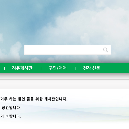
자유게시판
구인/매매
전자 신문
|
|
|