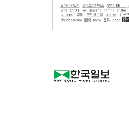
집에서돈벌기
하나로티앤에스
95% filtering
활력
팝니다
red ginseng
아토피
antler
ginseng
녹용
인터넷부업
active
안구
헬
chunho ncare
부업
mask
물류
deer