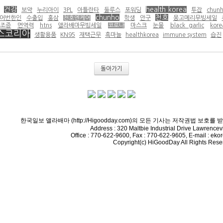
건강
health korea
보약
누리아이
3PL
아틀란타
둘루스
포워딩
투잡
chun
chunho
천호
어번한인
수출입
홍삼
천호엔케어
학생
안구
몽고메리무빙세일
건조증
면역력
htns
앨라배마무빙세일
코로나
마스크
눈물
black garlic
kore
스코리아
생활용품
KN95
재택근무
흑마늘
healthkorea
immune system
습진
돌아가기
한국일보 앨라배마 (http://Higoodday.com)의 모든 기사는 저작권법 보호
Address : 320 Maltbie Industrial Drive Lawrencev
Office : 770-622-9600, Fax : 770-622-9605, E-mail : e
Copyright(c) HiGoodDay All Rights Rese