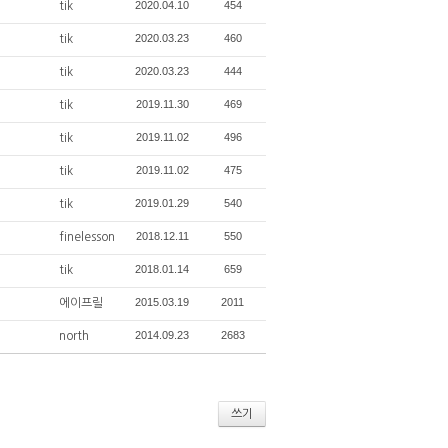
2020.04.10
454
tik
2020.03.23
460
tik
2020.03.23
444
tik
2019.11.30
469
tik
2019.11.02
496
tik
2019.11.02
475
tik
2019.01.29
540
tik
2018.12.11
550
finelesson
2018.01.14
659
tik
2015.03.19
2011
에이프릴
2014.09.23
2683
north
쓰기