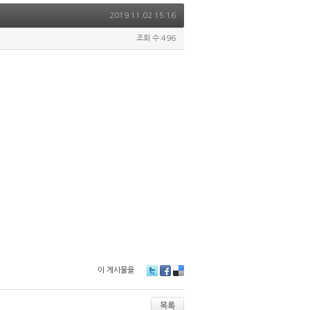
2019.11.02 15:16
조회 수:496
이 게시물을
T
Fa
De
wi
ce
lici
tt
bo
ou
목록