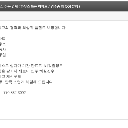
소 전문 업체 ( 하우스 또는 아파트 / 영수증 외 COI 발행 )
최고의 경력과 최상위 품질로 보장합니다
아파트
하우스
기숙사
사무실
리스로 살다가 기간 만료로 비워줄경우
집을 팔거나 새로이 입주 하실경우
시고 계신곳도
두 만족 스럽게 해결해 드립니다.
770-862-3092