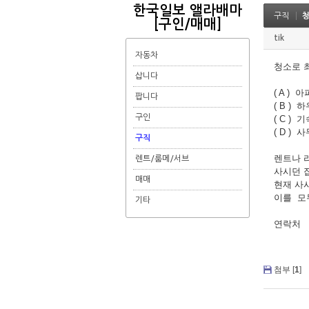
한국일보 앨라배마
구직
청
[구인/매매]
tik
자동차
청소로 
삽니다
( A ) 
팝니다
( B ) 
구인
( C ) 
( D ) 
구직
렌트나 
렌트/룸메/서브
사시던 
매매
현재 사
이를 모
기타
연락처 : 
첨부 [
1
]