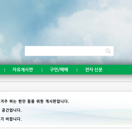
자유게시판
구인/매매
전자 신문
|
|
|