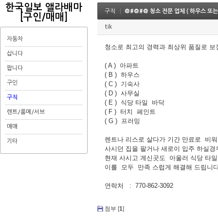
한국일보 앨라배마
구직
@#@#@ 청소 전문 업체 ( 하우스 또는
[구인/매매]
tik
자동차
청소로 최고의 경력과 최상위 품질로 
삽니다
( A ) 아파트
팝니다
( B ) 하우스
구인
( C ) 기숙사
( D ) 사무실
구직
( E ) 식당 타일 바닥
( F ) 터치 페인트
렌트/룸메/서브
( G ) 프러밍
매매
렌트나 리스로 살다가 기간 만료로 비
기타
사시던 집을 팔거나 새로이 입주 하실경
현재 사시고 계신곳도 아울러 식당 타일
이를 모두 만족 스럽게 해결해 드립니다
연락처 : 770-862-3092
첨부 [
1
]