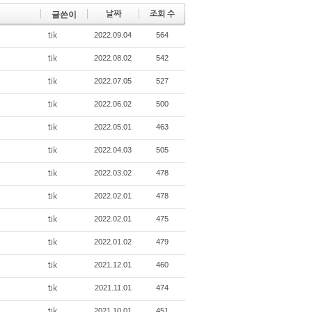
글쓴이
날짜
조회 수
2022.09.04
564
tik
2022.08.02
542
tik
2022.07.05
527
tik
2022.06.02
500
tik
2022.05.01
463
tik
2022.04.03
505
tik
2022.03.02
478
tik
2022.02.01
478
tik
2022.02.01
475
tik
2022.01.02
479
tik
2021.12.01
460
tik
2021.11.01
474
tik
2021.10.01
451
tik