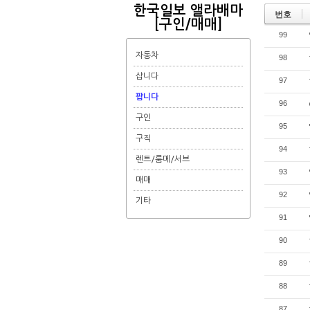
한국일보 앨라배마
번호
[구인/매매]
99
자동차
98
삽니다
97
팝니다
96
구인
95
구직
94
렌트/룸메/서브
93
매매
92
기타
91
90
89
88
87