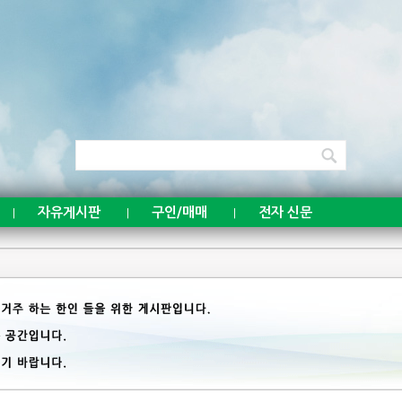
자유게시판
구인/매매
전자 신문
|
|
|