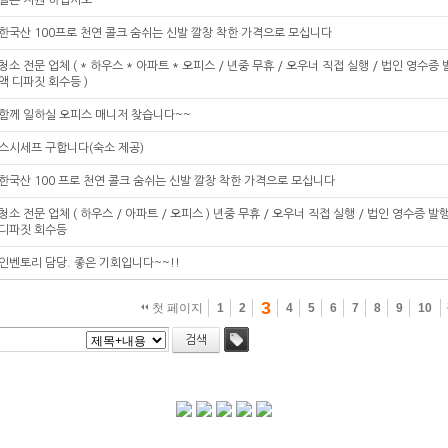
얼른 지원 하십시오~
한국산 100프로 천연 콜크 숨쉬는 신발 깔창 착한 가격으로 모십니다
청소 전문 업체 ( * 하우스 * 아파트 * 오피스 / 년중 무휴 / 오우너 직접 실행 / 법인 영수증 
액 디파짓 회수등 )
함께 일하실 오피스 매니저 찾습니다~~
스시세프 구합니다(숙소 제공)
한국산 100 프로 천연 콜크 숨쉬는 신발 깔창 착한 가격으로 모십니다
청소 전문 업체 ( 하우스 / 아파트 / 오피스 ) 년중 무휴 / 오우너 직접 실행 / 법인 영수증 발행
디파짓 회수등
인벤토리 담당. 좋은 기회입니다~~!!
3
첫 페이지
1
2
4
5
6
7
8
9
10
검색
태그