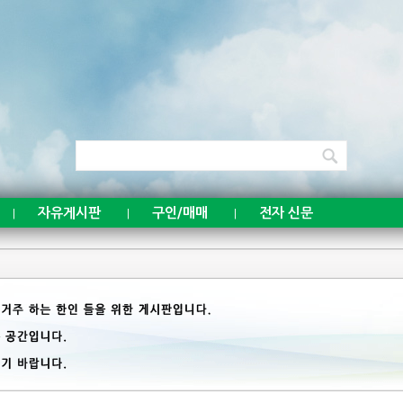
자유게시판
구인/매매
전자 신문
|
|
|