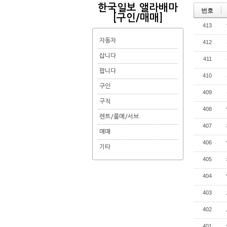
한국일보 앨라배마
번호
[구인/매매]
413
자동차
412
삽니다
411
팝니다
410
구인
409
구직
408
렌트/룸메/서브
407
매매
406
기타
405
404
403
402
401