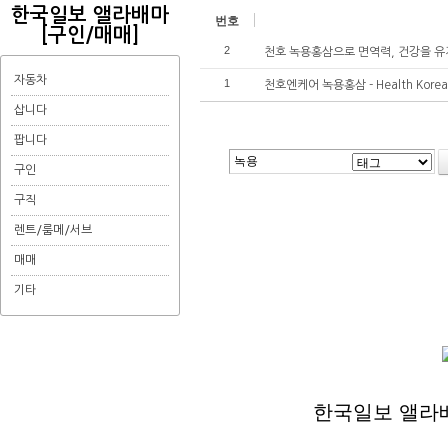
한국일보 앨라배마
번호
[구인/매매]
2
천호 녹용홍삼으로 면역력, 건강을 유지하세
자동차
1
천호엔케어 녹용홍삼 - Health Kor
삽니다
팝니다
구인
검색
구직
렌트/룸메/서브
매매
기타
한국일보 앨라배마 