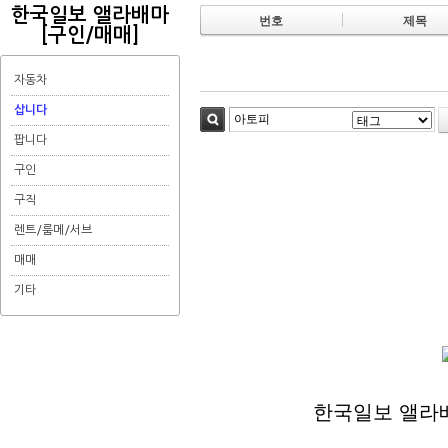
한국일보 앨라배마
번호
제목
[구인/매매]
자동차
삽니다
검색
팝니다
구인
구직
렌트/룸메/서브
매매
기타
한국일보 앨라배마 