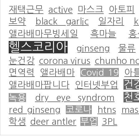
재택근무
active
마스크
아토피
보약
black garlic
일자리
k
앨라배마무빙세일
흑마늘
홍
헬스코리아
ginseng
물류
눈건강
corona virus
chunho nc
면역력
앨라배마
Covid 19
아
건
앨라배마팝니다
인터넷부업
천
녹용
dry eye syndrom
red ginseng
코로나
htns
mas
학생
deer antler
부업
3PL