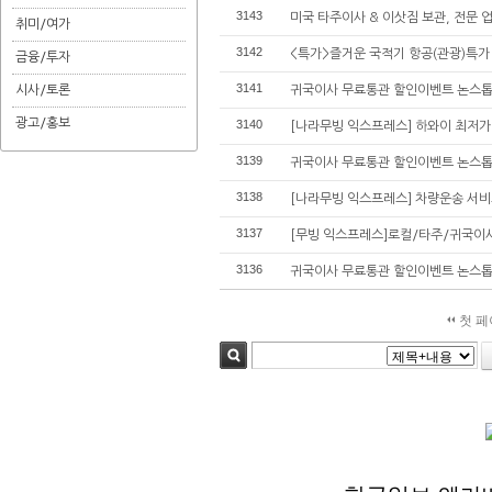
3143
미국 타주이사 & 이삿짐 보관, 전문 
취미/여가
3142
<특가>즐거운 국적기 항공(관광)특가 한
금융/투자
3141
시사/토론
귀국이사 무료통관 할인이벤트 논스
광고/홍보
3140
[나라무빙 익스프레스] 하와이 최저가
3139
귀국이사 무료통관 할인이벤트 논스
3138
[나라무빙 익스프레스] 차량운송 서
3137
[무빙 익스프레스]로컬/타주/귀국이사+
3136
귀국이사 무료통관 할인이벤트 논스
첫 페
검색