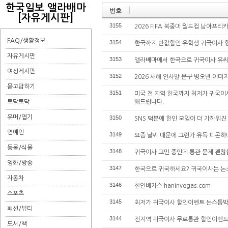
한국일보 앨라배마
번호
[자유게시판]
3155
2026 FIFA 북중미 월드컵 남아프
FAQ/생활정보
3154
한국까지 반값할인 유학생 귀국이사 
자유게시판
3153
앨라배마에서 한국으로 귀국이사 유
여성게시판
3152
2026 새해 인사말 문구 병오년 이미지
묻고답하기
3151
미국 전 지역 한국까지 최저가 귀국
토닥토닥
해드립니다.
유머/엽기
3150
SNS 덕분에 한인 모임이 더 가까워
연예인
3149
요즘 날씨 때문에 그런가 유독 피곤하
동물/식물
3148
귀국이사 고민 중인데 통관 문제 괜찮
영화/방송
3147
한국으로 귀국하세요? 귀국이사는 논스
자동차
3146
한인베가스 haninvegas.com
스포츠
3145
최저가 귀국이사 할인이벤트 논스톱박
퍠션/뷰티
3144
전지역 귀국이사 무료통관 할인이벤트
도서/책