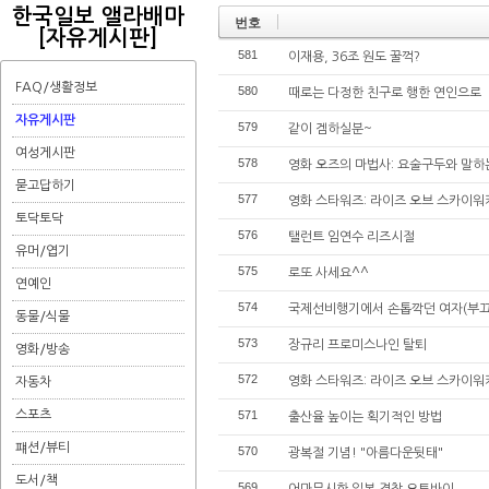
한국일보 앨라배마
번호
[자유게시판]
581
이재용, 36조 원도 꿀꺽?
FAQ/생활정보
580
때로는 다정한 친구로 행한 연인으로
자유게시판
579
같이 겜하실분~
여성게시판
578
영화 오즈의 마법사: 요술구두와 말하는
묻고답하기
577
영화 스타워즈: 라이즈 오브 스카이워커
토닥토닥
576
탤런트 임연수 리즈시절
유머/엽기
575
로또 사세요^^
연예인
574
국제선비행기에서 손톱깍던 여자(부
동물/식물
573
장규리 프로미스나인 탈퇴
영화/방송
572
영화 스타워즈: 라이즈 오브 스카이워커
자동차
스포츠
571
출산율 높이는 획기적인 방법
퍠션/뷰티
570
광복절 기념! "아름다운뒷태"
도서/책
569