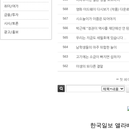
어마무시한 일본 경찰 오토바이
취미/여가
568
영화 미드웨이 다시보기 (작품) 다운로
금융/투자
567
시소놀이가 이쯤은 되어야지
시사/토론
566
박근혜 "정권이 역사를 재단해선 안 된
광고/홍보
565
우리는 지금도 세월호에 있습니다...
564
남학생들의 아주 위험한 놀이
563
고기에는 소금이 빠지면 섭하지!
562
미생의 또다른 결말
첫 페
검색
한국일보 앨라배마 