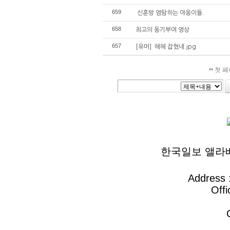
659
신혼방 염탐하는 야옹이들.
658
최고의 동기부여 영상
657
[유머] 헤헤 잡혔네.jpg
첫 페
검색
한국일보 앨라배마 
Address :
Offi