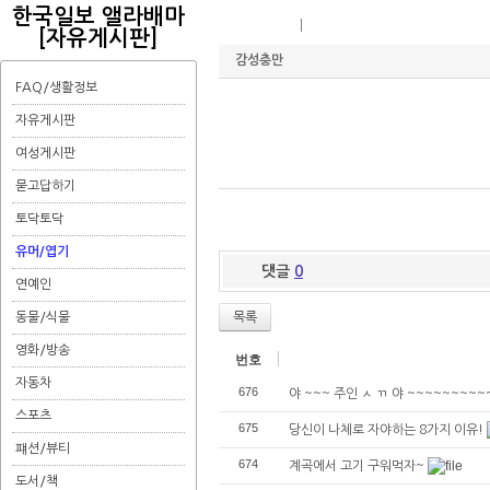
한국일보 앨라배마
유머/엽기
역류성 식도염을 방치하면 위험한
[자유게시판]
감성충만
FAQ/생활정보
자유게시판
여성게시판
묻고답하기
토닥토닥
유머/엽기
댓글
0
연예인
동물/식물
목록
영화/방송
번호
자동차
676
야 ~~~ 주인 ㅅ ㄲ 야 ~~~~~~~~~
스포츠
675
당신이 나체로 자야하는 8가지 이유!
퍠션/뷰티
674
계곡에서 고기 구워먹자~
도서/책