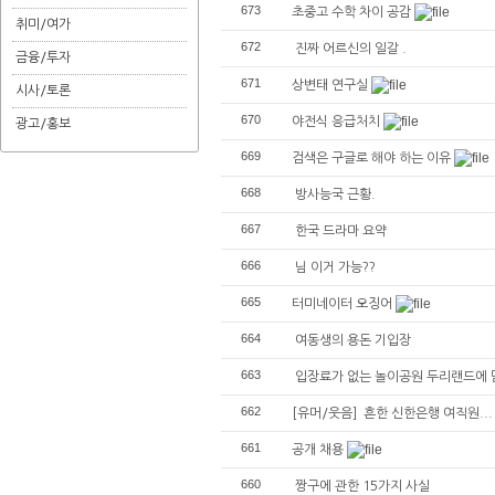
673
초중고 수학 차이 공감
취미/여가
672
진짜 어르신의 일갈 .
금융/투자
671
상변태 연구실
시사/토론
670
야전식 응급처치
광고/홍보
669
검색은 구글로 해야 하는 이유
668
방사능국 근황.
667
한국 드라마 요약
666
님 이거 가능??
665
터미네이터 오징어
664
여동생의 용돈 기입장
663
입장료가 없는 놀이공원 두리랜드에 
662
[유머/웃음] 흔한 신한은행 여직원... (
661
공개 채용
660
짱구에 관한 15가지 사실