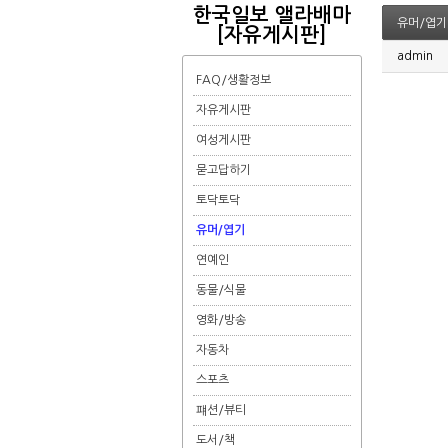
한국일보 앨라배마
유머/엽기
[자유게시판]
admin
FAQ/생활정보
자유게시판
여성게시판
묻고답하기
토닥토닥
유머/엽기
연예인
동물/식물
영화/방송
자동차
스포츠
퍠션/뷰티
도서/책