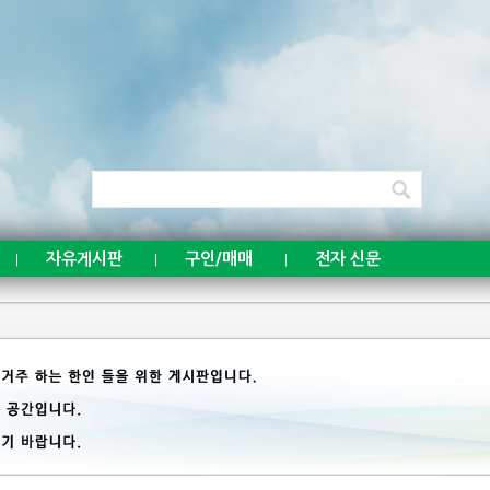
자유게시판
구인/매매
전자 신문
|
|
|