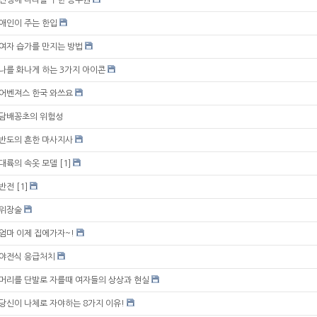
전생에 나라를 구한 승무원
애인이 주는 한입
여자 습가를 만지는 방법
나를 화나게 하는 3가지 아이콘
어벤져스 한국 와쓰요
담배꽁초의 위험성
반도의 흔한 마사지사
대륙의 속옷 모델
[1]
반전
[1]
위장술
엄마 이제 집에가자~!
야전식 응급처치
머리를 단발로 자를때 여자들의 상상과 현실
당신이 나체로 자야하는 8가지 이유!