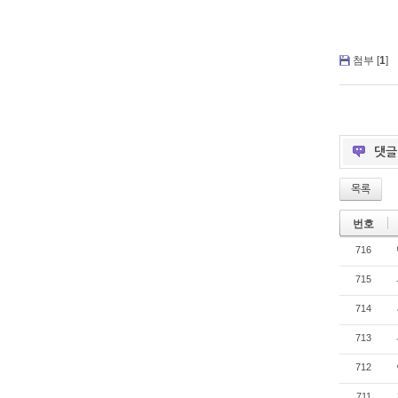
첨부 [
1
]
댓
목록
번호
716
715
714
713
712
711