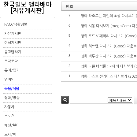
한국일보 앨라배마
번호
[자유게시판]
7
영화 타오르는 여인의 초상 다시보기 (
FAQ/생활정보
6
영화 시동 다시보기 (megaCom) 다운
자유게시판
5
영화 포드 V 페라리 다시보기 (Good)
여성게시판
4
영화 히트맨 다시보기 (Good) 다운로드
묻고답하기
3
영화 백두산 다시보기 (Good) 다운로드
토닥토닥
2
영화 나쁜 녀석들 : 포에버 다시보기 (G
유머/엽기
1
영화 라스트 선라이즈 다시보기 (2020
연예인
동물/식물
영화/방송
검색
자동차
스포츠
퍠션/뷰티
도서/책