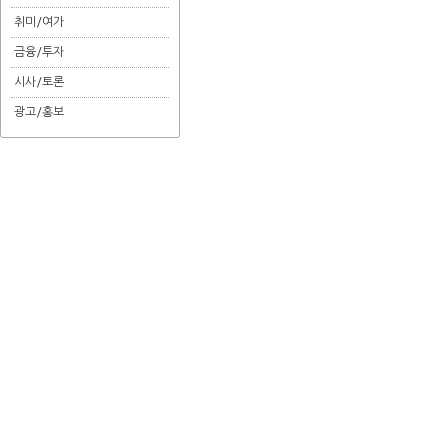
취미/여가
금융/투자
시사/토론
광고/홍보