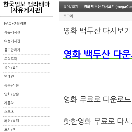
한국일보 앨라배마
유머/엽기
영화 백두산 다시보기 (megaCom
[자유게시판]
뽀그리
FAQ/생활정보
영화 백두산 다시보기 (
자유게시판
여성게시판
묻고답하기
영화 백두산 다운
토닥토닥
유머/엽기
연예인
동물/식물
영화/방송
영화 무료로 다운로드
자동차
스포츠
핫한영화 무료로 다시
퍠션/뷰티
도서/책