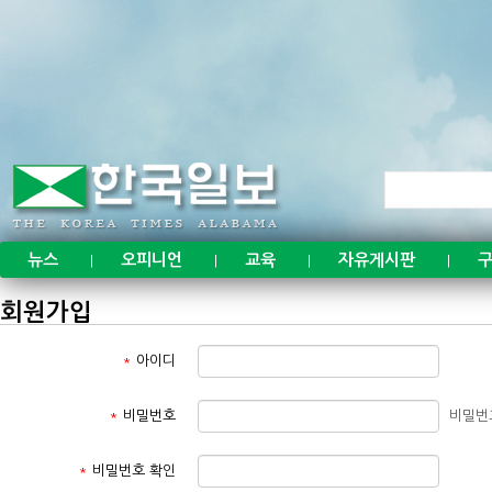
뉴스
오피니언
교육
자유게시판
구
|
|
|
|
회원가입
*
아이디
*
비밀번호
비밀번
*
비밀번호 확인