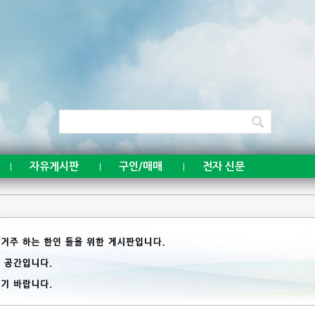
자유게시판
구인/매매
전자 신문
|
|
|