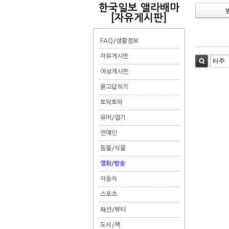
한국일보 앨라배마
[자유게시판]
FAQ/생활정보
자유게시판
검색
여성게시판
묻고답하기
토닥토닥
유머/엽기
연예인
동물/식물
영화/방송
자동차
스포츠
퍠션/뷰티
도서/책