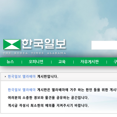
뉴스
오피니언
교육
자유게시판
구
|
|
|
|