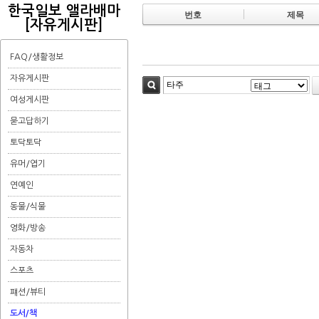
한국일보 앨라배마
번호
제목
[자유게시판]
FAQ/생활정보
자유게시판
검색
여성게시판
묻고답하기
토닥토닥
유머/엽기
연예인
동물/식물
영화/방송
자동차
스포츠
퍠션/뷰티
도서/책