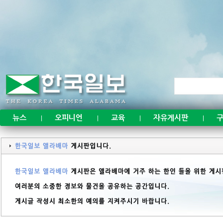
뉴스
오피니언
교육
자유게시판
구
|
|
|
|