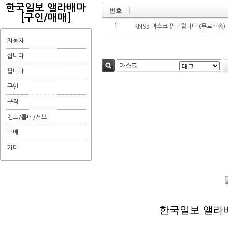
한국일보 앨라배마
번호
[구인/매매]
1
KN95 마스크 판매합니다 (무료배송)
자동차
삽니다
팝니다
검색
구인
구직
렌트/룸메/서브
매매
기타
한국일보 앨라배마 