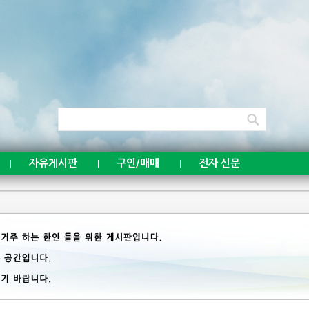
자유게시판
구인/매매
전자 신문
|
|
|