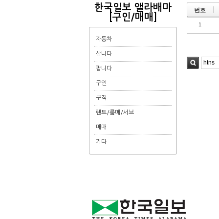
한국일보 앨라배마
번호
[구인/매매]
1
자동차
삽니다
팝니다
검색
구인
구직
렌트/룸메/서브
매매
기타