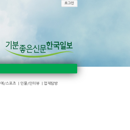
로그인
예/스포츠
|
인물/인터뷰
|
업체탐방