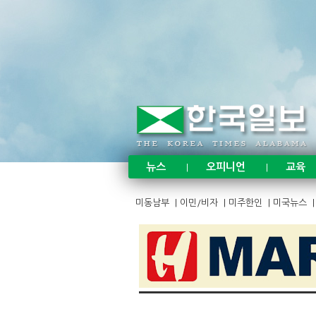
Sketchbook
Sketchbook
뉴스
오피니언
교육
|
|
미동남부
|
이민/비자
|
미주한인
|
미국뉴스
|
스케치북5
스케치북5