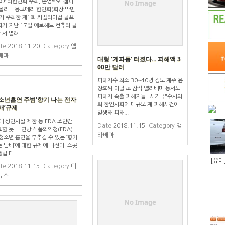
고메리한인회 주최, 손영락씨 챔피
No Image
 올라 몽고메리 한인회(회장 박민
)가 주최한 제1회 카멜리아컵 골프
회가 지난 17일 애로헤드 컨츄리 클
서 열려 ...
te
2018.11.20
Category
앨
배마
대형 '계파동' 터졌다... 피해액 3
00만 달러
피해자수 최소 30~40명 정도 계주 윤
창호씨 이달 초 잠적 앨라배마 등서도
피해자 속출 피해자들 "사기극"수사의
소년흡연 주범‘향기 나는 전자
뢰 한인사회에 대규모 계 피해사건이
배’규제
발생해 피해...
 성인시설 제한 등 FDA 조만간
Date
2018.11.15
Category
앨
표할 듯 연방 식품의약청(FDA)
라배마
청소년 흡연을 부추길 수 있는 ‘향기
 담배’에 대한 규제에 나선다. 스콧
립 F...
te
2018.11.15
Category
미
뉴스
No Image