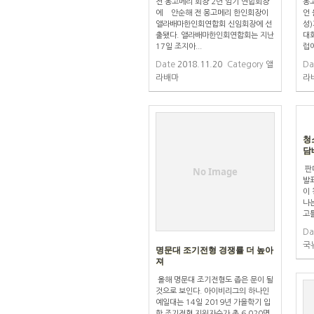
전 몽고메리 회장 2년 임기 연합회장
몽
에 안순해 전 몽고메리 한인회장이
언
앨라배마한인회연합회 신임회장에 선
성
출됐다. 앨라배마한인회연합회는 지난
대
17일 조지아...
럽에
Date
2018.11.20
Category
앨
Da
라배마
라
청
담
판매
No Image
발
이 
나는
고틀
Da
국
명문대 조기전형 경쟁률 더 높아
져
올해 명문대 조기전형도 좁은 문이 될
것으로 보인다. 아이비리그의 하나인
예일대는 14일 2019년 가을학기 입
학 조기전형 지원자수가 총 6,020명