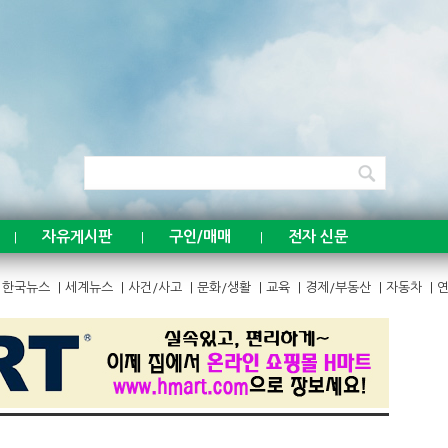
5,
5,
자유게시판
구인/매매
전자 신문
|
|
|
한국뉴스
|
세계뉴스
|
사건/사고
|
문화/생활
|
교육
|
경제/부동산
|
자동차
|
연