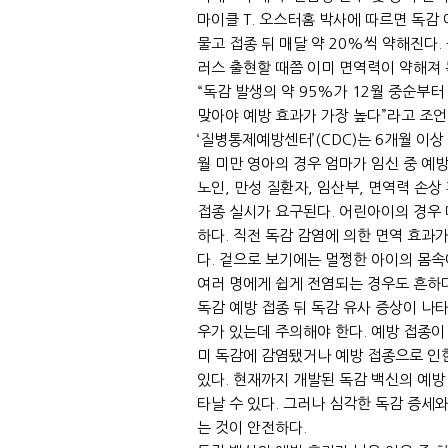
마이클 T. 오스터홈 박사에 따르면 독감
물고 접종 뒤 매달 약 20%씩 약해진다.
러스 출현할 때쯤 이미 면역력이 약해져
“독감 발생의 약 95%가 12월 중순부
맞아야 예방 효과가 가장 높다”라고 조언
‘질병통제예방센터’(CDC)는 6개월 이상
월 미만 영아의 경우 엄마가 임신 중 예
노인, 만성 질환자, 임산부, 면역력 손상
접종 실시가 요구된다. 어린아이의 경우 
하다. 직전 독감 감염에 의한 면역 효과
다. 겉으로 보기에는 멀쩡한 아이의 몸속
여러 명에게 쉽게 전염되는 경우도 흔하다
독감 예방 접종 뒤 독감 유사 증상이 나
우가 있는데 주의해야 한다. 예방 접종이
미 독감에 감염됐거나 예방 접종으로 인한
있다. 현재까지 개발된 독감 백신의 예방
타날 수 있다. 그러나 심각한 독감 증세
는 것이 안전하다.