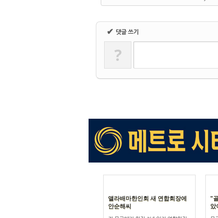
✔
댓글 쓰기
?
앨라배마한인회 새 연합회장에
"
안순해씨
았