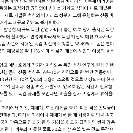
하나는 매년 새로 출현하는 변종 독감 바이러스 예측에 어려움을
이동하는 표적처럼 끊임없이 변이를 거치고 심지어 새로 개발된
. 새로 개발된 백신의 바이러스 성분이 그해 유행하는 신종 바
낮아지고 대규모 감염도 불가피하다.
5년에 발생한 대규모 독감 감염 사태가 좋은 예로 당시 출시된 독감
19%에 불과했다. 연령에 따라서도 독감 백신의 예방 효과가 다
 독감 시즌에 사용된 독감 백신의 예방률은 약 49%로 높은 편이
인층의 예방률은 약 11%로 매우 낮기 때문에 노인과 여성의 경우
있고 예방 효과가 장기간 지속되는 독감 백신 연구가 현재 진행
진행 중인 신종 백신은 5년~10년 간격으로 한 번만 접종하면
~10년간 약 10억 달러의 비용이 소요될 것으로 예상되는데 현재
 1억 달러다. 신종 백신 개발까지 앞으로 많은 시간이 필요할
주사를 맞고 독감 증세를 보인다면 외출을 삼가고 집에서 휴식을
.
 거리에서 기침, 재채기, 또는 대화를 할 때 튀는 작은 침방울이
전파된다. 따라서 기침이나 재채기를 할 때 화장지로 입을 막고
팔꿈치 안쪽으로 입을 가린 뒤 기침을 하고 가급적이면 씻지 않은
야 한다. 비누와 따뜻한 물로 20초 이상 손을 씻는 것도 독감 예