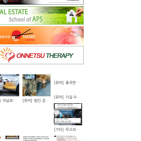
[유머] 중국판 비정상회담 근황
[유머] 치질 수술의 12단계
[유머] 아날로그 주차 센서....
[유머] 범인 검거에 CCTV를 활용한 냥
[기타] 무고죄에 화난 청년