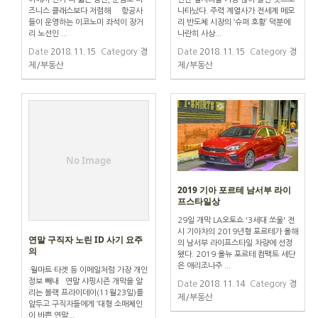
즈니스 클래스보다 저렴해 항공사
나타났다. 주력 계열사가 전세계 메모
들이 운영하는 이코노미 좌석이 장거
리 반도체 시장의 ‘슈퍼 호황’ 덕분에
리 노선인 ...
나란히 사상...
Date
2018.11.15
Category
경
Date
2018.11.15
Category
경
제/부동산
제/부동산
No Image
2019 기아 포르테 남서부 라이
프스타일상
29일 개막 LA오토쇼 '3세대 쏘울' 전
시 기아차의 2019년형 포르테가 올해
연말 구직자 노린 ID 사기 요주
의 남서부 라이프스타일 차량에 선정
의
됐다. 2019 올뉴 포르테 컴팩트 세단
은 애리조나주 ...
월마트·타겟 등 이메일처럼 가장 개인
정보 빼내 연말 샤핑시즌 개막을 알
Date
2018.11.14
Category
경
리는 블랙 프라이데이(11월23일)를
제/부동산
앞두고 구직자들에게 ‘대형 소매체인
이 바쁜 연말...