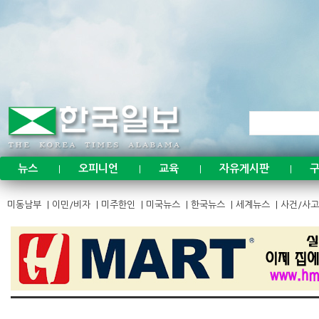
Sketchbook
Sketchbook
뉴스
오피니언
교육
자유게시판
구
|
|
|
|
미동남부
|
이민/비자
|
미주한인
|
미국뉴스
|
한국뉴스
|
세계뉴스
|
사건/사고
스케치북5
스케치북5