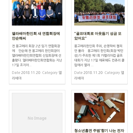
앨라배마한인회 새 연합회장에
"골프대회로 아웃돕기 성금 모
안순해씨
았어요"
전 몽고메리 회장 2년 임기 연합회장
몽고메리한인회 주최, 손영락씨 챔피
에 안순해 전 몽고메리 한인회장이
언 올라 몽고메리 한인회(회장 박민
앨라배마한인회연합회 신임회장에 선
성)가 주최한 제1회 카멜리아컵 골프
출됐다. 앨라배마한인회연합회는 지난
대회가 지난 17일 애로헤드 컨츄리 클
17일 조지아...
럽에서 열려 ...
Date
2018.11.20
Category
앨
Date
2018.11.20
Category
앨
라배마
라배마
No Image
청소년흡연 주범‘향기 나는 전자