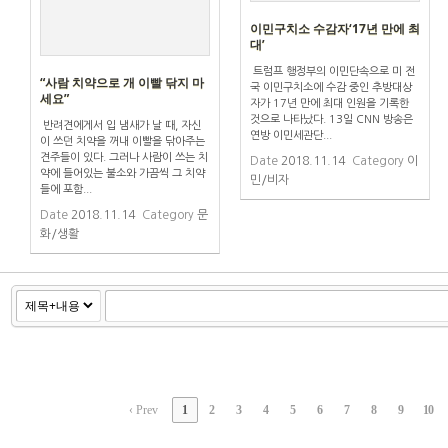
이민구치소 수감자‘17년 만에 최
대’
트럼프 행정부의 이민단속으로 미 전
“사람 치약으로 개 이빨 닦지 마
국 이민구치소에 수감 중인 추방대상
세요”
자가 17년 만에 최대 인원을 기록한
것으로 나타났다. 13일 CNN 방송은
반려견에게서 입 냄새가 날 때, 자신
연방 이민세관단...
이 쓰던 치약을 꺼내 이빨을 닦아주는
견주들이 있다. 그러나 사람이 쓰는 치
Date
2018.11.14
Category
이
약에 들어있는 불소와 가끔씩 그 치약
민/비자
들에 포함...
Date
2018.11.14
Category
문
화/생활
‹ Prev
1
2
3
4
5
6
7
8
9
10