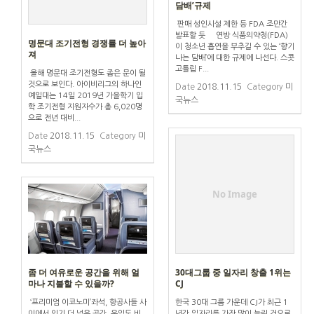
담배’규제
판매 성인시설 제한 등 FDA 조만간
발표할 듯 연방 식품의약청(FDA)
명문대 조기전형 경쟁률 더 높아
이 청소년 흡연을 부추길 수 있는 ‘향기
져
나는 담배’에 대한 규제에 나선다. 스콧
고틀립 F...
올해 명문대 조기전형도 좁은 문이 될
것으로 보인다. 아이비리그의 하나인
Date
2018.11.15
Category
미
예일대는 14일 2019년 가을학기 입
국뉴스
학 조기전형 지원자수가 총 6,020명
으로 전년 대비...
Date
2018.11.15
Category
미
국뉴스
No Image
좀 더 여유로운 공간을 위해 얼
30대그룹 중 일자리 창출 1위는
마나 지불할 수 있을까?
CJ
‘프리미엄 이코노미’좌석, 항공사들 사
한국 30대 그룹 가운데 CJ가 최근 1
이에서 인기 더 넓은 공간, 운임도 비
년간 일자리를 가장 많이 늘린 것으로