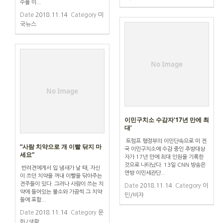
수를 이...
Date
2018.11.14
Category
미
국뉴스
No Image
No Image
이민구치소 수감자‘17년 만에 최
대’
트럼프 행정부의 이민단속으로 미 전
“사람 치약으로 개 이빨 닦지 마
국 이민구치소에 수감 중인 추방대상
세요”
자가 17년 만에 최대 인원을 기록한
것으로 나타났다. 13일 CNN 방송은
반려견에게서 입 냄새가 날 때, 자신
연방 이민세관단...
이 쓰던 치약을 꺼내 이빨을 닦아주는
견주들이 있다. 그러나 사람이 쓰는 치
Date
2018.11.14
Category
이
약에 들어있는 불소와 가끔씩 그 치약
민/비자
들에 포함...
Date
2018.11.14
Category
문
화/생활