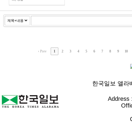
‹ Prev
1
2
3
4
5
6
7
8
9
10
한국일보 앨라배마 
Address :
Offi