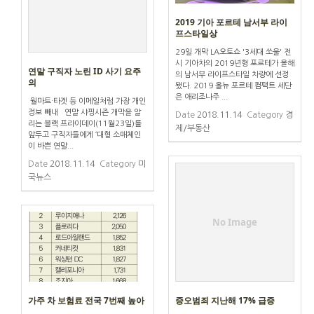
2019 기아 포르테 남서부 라이
프스타일상
29일 개막 LA오토쇼 '3세대 쏘울' 전
시 기아차의 2019년형 포르테가 올해
연말 구직자 노린 ID 사기 요주
의 남서부 라이프스타일 차량에 선정
의
됐다. 2019 올뉴 포르테 컴팩트 세단
은 애리조나주 ...
월마트·타겟 등 이메일처럼 가장 개인
정보 빼내 연말 샤핑시즌 개막을 알
Date
2018.11.14
Category
경
리는 블랙 프라이데이(11월23일)를
제/부동산
앞두고 구직자들에게 ‘대형 소매체인
이 바쁜 연말...
Date
2018.11.14
Category
미
국뉴스
No Image
가주 차 보험료 전국 7번째 높아
증오범죄 지난해 17% 급증