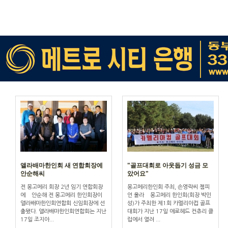
앨라배마한인회 새 연합회장에
"골프대회로 아웃돕기 성금 모
안순해씨
았어요"
전 몽고메리 회장 2년 임기 연합회장
몽고메리한인회 주최, 손영락씨 챔피
에 안순해 전 몽고메리 한인회장이
언 올라 몽고메리 한인회(회장 박민
앨라배마한인회연합회 신임회장에 선
성)가 주최한 제1회 카멜리아컵 골프
출됐다. 앨라배마한인회연합회는 지난
대회가 지난 17일 애로헤드 컨츄리 클
17일 조지아...
럽에서 열려 ...