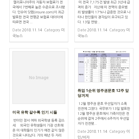
캘리포니아주의 자동차 보험료가 전
미 전국 7,175건 발생 최근 3년새 급
국에서 7번째로 높은 수준으로 조사됐
격히 증가 지난해 미 전역의 증오범
다. 인슈어 닷컴(insure.com)이 최근
죄 발생률이 17%나 급증한 것으로 나
발표한 전국 연평균 보험료 데이터에
타나 한인들의 경각심이 요구되고 있
따르면 전국 ...
다. 13일 연방...
Date
2018.11.14
Category
미
Date
2018.11.14
Category
미
국뉴스
국뉴스
No Image
취업 1순위 영주권문호 12주 앞
당겨져
12월 영주권 문호 우선일자가 소폭
진전에 그쳤다. 국무부가 13일 발표한
미국 유학 갈수록 인기 시들
12월 영주권 문호에서 가족이민은 전
순위에 걸쳐 2주에서 6주까지 우선일
반이민 정서 여파 외국학생 등록 감소
자가 진전됐...
세 외국인 유학생들이 가장 선호해
온 미 대학들의 인기가 예전 같지 않은
Date
2018.11.14
Category
이
것으로 나타났다. 거의 매년 두 자리
민/비자