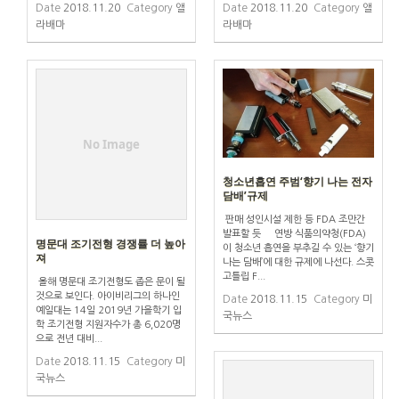
Date
2018.11.20
Category
앨
Date
2018.11.20
Category
앨
라배마
라배마
No Image
청소년흡연 주범‘향기 나는 전자
담배’규제
판매 성인시설 제한 등 FDA 조만간
발표할 듯 연방 식품의약청(FDA)
명문대 조기전형 경쟁률 더 높아
이 청소년 흡연을 부추길 수 있는 ‘향기
져
나는 담배’에 대한 규제에 나선다. 스콧
고틀립 F...
올해 명문대 조기전형도 좁은 문이 될
것으로 보인다. 아이비리그의 하나인
Date
2018.11.15
Category
미
예일대는 14일 2019년 가을학기 입
국뉴스
학 조기전형 지원자수가 총 6,020명
으로 전년 대비...
Date
2018.11.15
Category
미
국뉴스