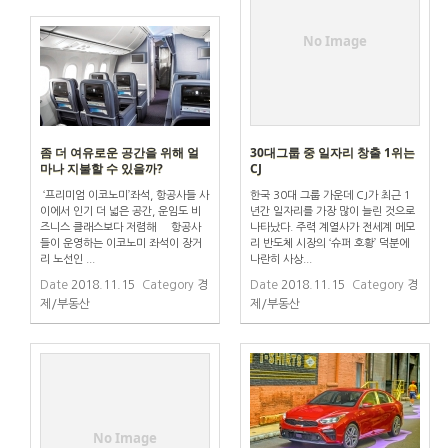
No Image
좀 더 여유로운 공간을 위해 얼
30대그룹 중 일자리 창출 1위는
마나 지불할 수 있을까?
CJ
‘프리미엄 이코노미’좌석, 항공사들 사
한국 30대 그룹 가운데 CJ가 최근 1
이에서 인기 더 넓은 공간, 운임도 비
년간 일자리를 가장 많이 늘린 것으로
즈니스 클래스보다 저렴해 항공사
나타났다. 주력 계열사가 전세계 메모
들이 운영하는 이코노미 좌석이 장거
리 반도체 시장의 ‘슈퍼 호황’ 덕분에
리 노선인 ...
나란히 사상...
Date
2018.11.15
Category
경
Date
2018.11.15
Category
경
제/부동산
제/부동산
No Image