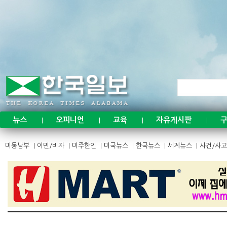
Sketchbook
Sketchbook
뉴스
오피니언
교육
자유게시판
구
|
|
|
|
미동남부
|
이민/비자
|
미주한인
|
미국뉴스
|
한국뉴스
|
세계뉴스
|
사건/사고
스케치북5
스케치북5